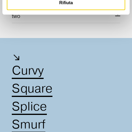
Rifiuta
Scarica la scheda tecnica di Monolith
two
Curvy
Square
Splice
Smurf