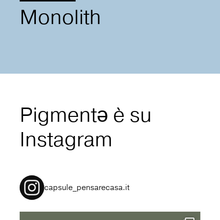
Monolith
Pigmentə è su
Instagram
capsule_pensarecasa.it